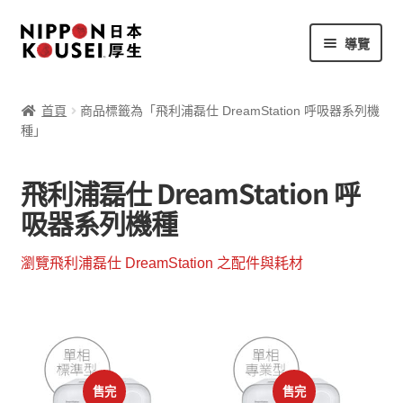
跳
跳
導覽
至
至
導
主
商品總覽
覽
要
首頁
商品標籤為「飛利浦磊仕 DreamStation 呼吸器系列機
列
內
種」
我的帳號
容
飛利浦磊仕 DreamStation 呼
客戶服務
吸器系列機種
瀏覽飛利浦磊仕 DreamStation 之配件與耗材
售完
售完