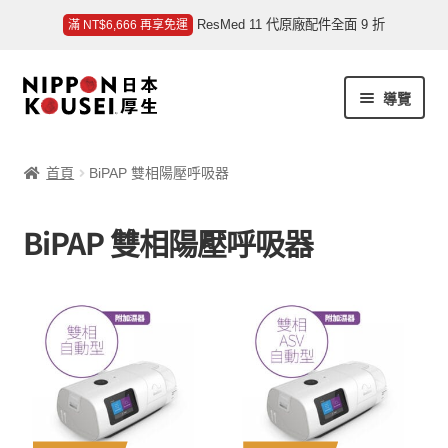
ResMed 11 代原廠配件全面 9 折
滿 NT$6,666 再享免運
跳
跳
導覽
至
至
導
主
商品總覽
覽
要
首頁
BiPAP 雙相陽壓呼吸器
列
內
我的帳號
容
BiPAP 雙相陽壓呼吸器
客戶服務