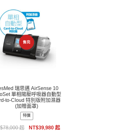
售完
esMed 瑞思邁 AirSense 10
toSet 單相陽壓呼吸器自動型
rd-to-Cloud 特別版附加濕器
(加贈面罩)
特價
$
78,000
起
NT$
39,980
起