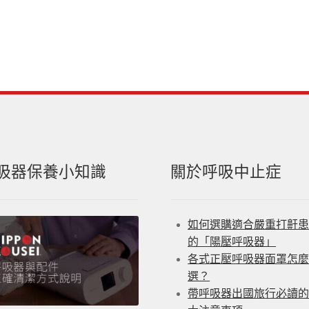
吸器保養小知識
關於呼吸中止症
如何選購適合嚴重打鼾
的「陽壓呼吸器」
各式正壓呼吸器面罩怎
選？
帶呼吸器出國旅行必讀