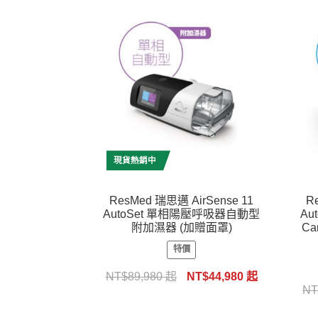
現貨熱銷中
ResMed 瑞思邁 AirSense 11
R
AutoSet 單相陽壓呼吸器自動型
Au
附加濕器 (加贈面罩)
Ca
特價
NT$
89,980
起
NT$
44,980
起
NT