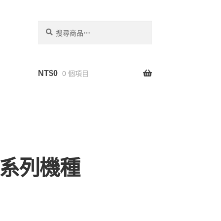
搜
搜
尋
尋
關
鍵
字：
NT$
0
0 個項目
吸器系列機種