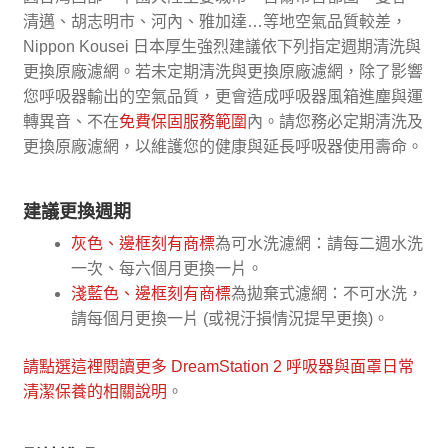
DreamStation
清邁、胡志明市、河內、雅加達…等地空氣品質較差，
2
Nippon Kousei 日本厚生強烈建議依下列指定週期清洗與
呼
更換原廠濾網。若未定期清洗與更換原廠濾網，除了影響
吸
您呼吸器輸出的空氣品質，更會造成呼吸器風箱進塵與運
器
轉異音、不在
免費保固服務範圍
內。請您務必定期清洗及
原
更換原廠濾網，以維護您的健康與延長呼吸器使用壽命。
廠
濾
建議更換週期
網
組
灰色、邊框刻有商標
為可水洗濾網：請每二週水洗
合
一次、每六個月更換一片。
一
淺藍色、邊框刻有商標
為拋棄式濾網：不可水洗，
年
請每個月更換一片 (或視汙損情況提早更換)。
份
(免
請點選這裡閱讀更多 DreamStation 2 呼吸器與面罩日常
運
清潔保養的相關說明
。
優
惠)