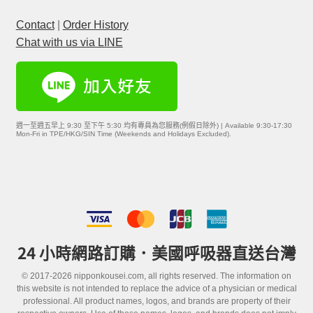
Contact
|
Order History
Chat with us via LINE
週一至週五早上 9:30 至下午 5:30 均有專員為您服務(例假日除外) | Available 9:30-17:30
Mon-Fri in TPE/HKG/SIN Time (Weekends and Holidays Excluded).
24 小時網路訂購．美國呼吸器直送台灣
© 2017-2026 nipponkousei.com, all rights reserved. The information on
this website is not intended to replace the advice of a physician or medical
professional. All product names, logos, and brands are property of their