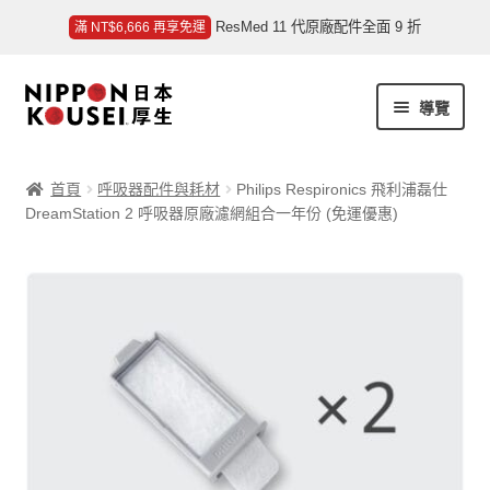
ResMed 11 代原廠配件全面 9 折
滿 NT$6,666 再享免運
跳
跳
導覽
至
至
導
主
商品總覽
覽
要
首頁
呼吸器配件與耗材
Philips Respironics 飛利浦磊仕
列
內
DreamStation 2 呼吸器原廠濾網組合一年份 (免運優惠)
我的帳號
容
客戶服務