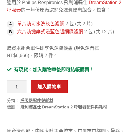
適用於 Philips Respironics 飛利浦磊仕
DreamStation 2
呼吸器
的一年份原廠濾網免運費優惠組合，包含：
單片裝可水洗灰色濾網
2 包 (共 2 片)
A
六片裝拋棄式淺藍色超細緻濾網
2 包 (共 12 片)
B
購買本組合單件即享免運費優惠 (現免運門檻
NT$6,666)，限購 2 件。
有現貨。加入購物車後即可結帳購買！
Philips
加入購物車
Respironics
飛
分類：
呼吸器配件與耗材
利
標籤：
飛利浦磊仕 DreamStation 2 呼吸器配件與耗材
浦
磊
仕
因台灣西部、中國大陸主要城市、首爾市首都圈、曼谷、